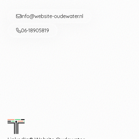
info@website-oudewater.nl
06-18905819